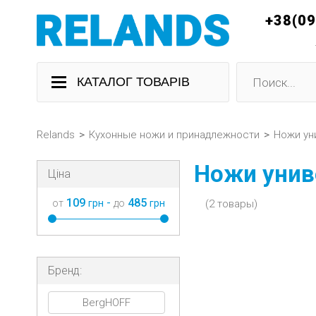
+38(0
КАТАЛОГ ТОВАРІВ
Relands
>
Кухонные ножи и принадлежности
>
Ножи ун
Ножи унив
Ціна
109
-
485
от
грн
до
грн
(2 товары)
Бренд:
BergHOFF