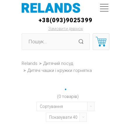
+38(093)9025399
Замовити дзвінок
Relands
>
Дитячий посуд
>
Дитячі чашки і кружки горнятка
.
(0 товарів)
Сортування
Показувати 40