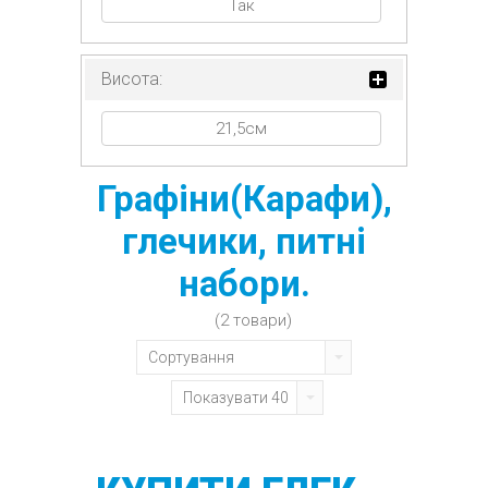
Так
Висота:
21,5см
Графіни(Карафи),
глечики, питні
набори.
(2 товари)
Сортування
Показувати 40