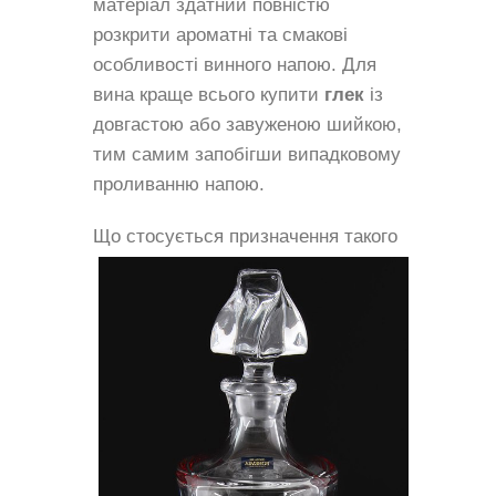
матеріал здатний повністю
розкрити ароматні та смакові
особливості винного напою. Для
вина краще всього купити
глек
із
довгастою або завуженою шийкою,
тим самим запобігши випадковому
проливанню напою.
Що стосується
​ призначення такого