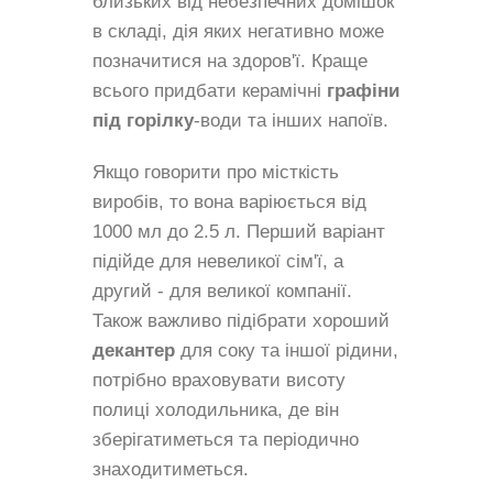
близьких від небезпечних домішок
в складі, дія яких негативно може
позначитися на здоров'ї. Краще
всього придбати керамічні
графіни
під горілку
-води та інших напоїв.
Якщо говорити про місткість
виробів, то вона варіюється від
1000 мл до 2.5 л. Перший варіант
підійде для невеликої сім'ї, а
другий - для великої компанії.
Також важливо підібрати хороший
декантер
для соку та іншої рідини,
потрібно враховувати висоту
полиці холодильника, де він
зберігатиметься та періодично
знаходитиметься.