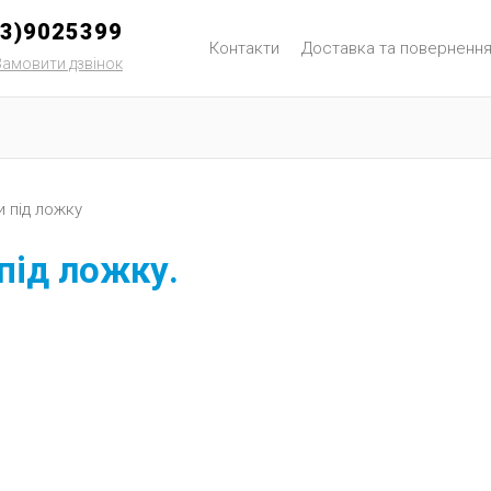
93)9025399
Контакти
Доставка та поверненн
Замовити дзвінок
и під ложку
під ложку.