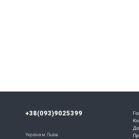
+38(093)9025399
Го
Ко
До
Україна м. Львів
Пр